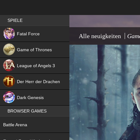
Best RPG games in Germany
SPIELE
NEW
Fatal Force
Alle neuigkeiten
Game
Game of Thrones
League of Angels 3
HIT
Der Herr der Drachen
NEW
Dark Genesis
BROWSER GAMES
NEW
Battle Arena
NEW