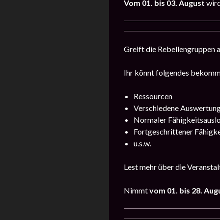
Vom 01. bis 03. August
wird
Greift die Rebellengruppen a
Ihr könnt folgendes bekomm
Ressourcen
Verschiedene Auswertun
Normaler Fähigkeitsausl
Fortgeschrittener Fähigk
u.s.w.
Lest mehr über die Veranstal
Nimmt
vom
01
. bis 28. Aug