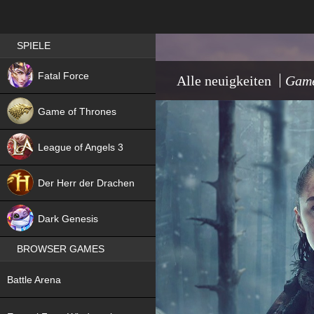
Best RPG games in Germany
SPIELE
NEW
Fatal Force
Alle neuigkeiten
Game
Game of Thrones
League of Angels 3
HIT
Der Herr der Drachen
NEW
Dark Genesis
BROWSER GAMES
NEW
Battle Arena
NEW