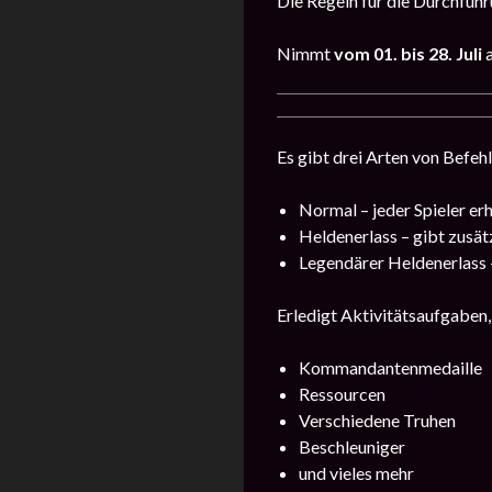
Die Regeln für die Durchführu
Nimmt
vom
0
1. bis 28. Juli
Es gibt drei Arten von Befehl
Normal – jeder Spieler erh
Heldenerlass – gibt zusä
Legendärer Heldenerlass
Erledigt Aktivitätsaufgaben, 
Kommandantenmedaille
Ressourcen
Verschiedene Truhen
Beschleuniger
und vieles mehr