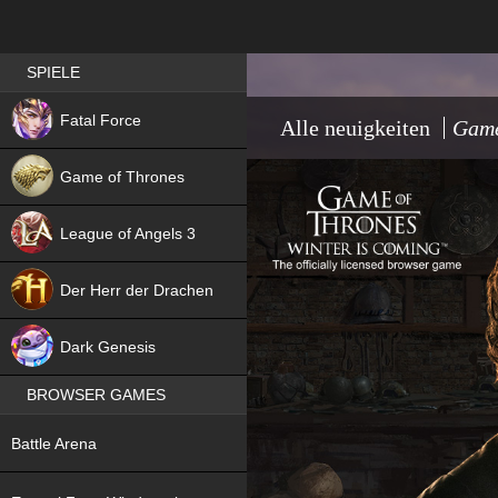
Best RPG games in Germany
SPIELE
NEW
Fatal Force
Alle neuigkeiten
Game
Game of Thrones
League of Angels 3
HIT
Der Herr der Drachen
NEW
Dark Genesis
BROWSER GAMES
NEW
Battle Arena
NEW