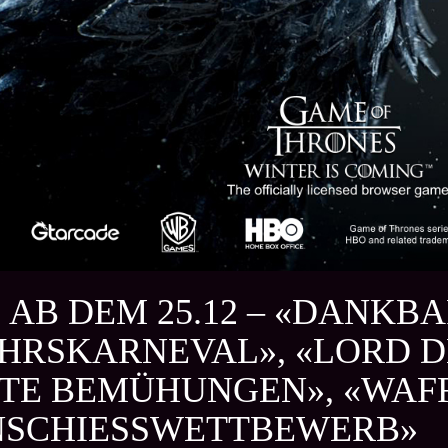
 AB DEM 25.12 – «DANKB
HRSKARNEVAL», «LORD D
TE BEMÜHUNGEN», «WAFF
CHIESSWETTBEWERB»