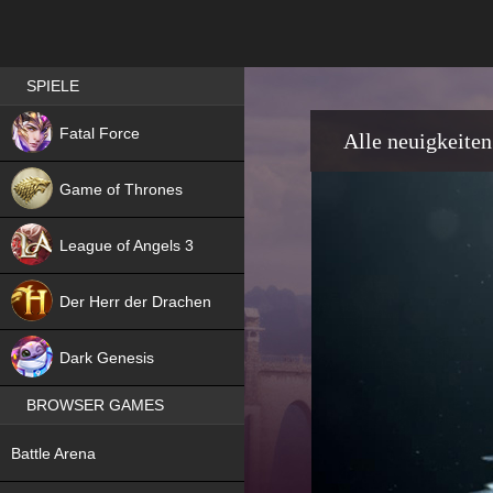
Best RPG games in Germany
SPIELE
NEW
Fatal Force
Alle neuigkeiten
Game of Thrones
League of Angels 3
HIT
Der Herr der Drachen
NEW
Dark Genesis
BROWSER GAMES
NEW
Battle Arena
NEW