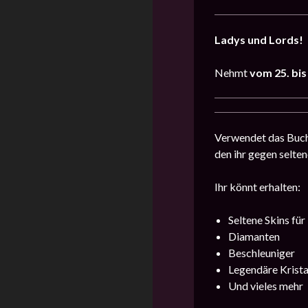
Ladys und Lords!
Nehmt
vom 25. bi
Verwendet das Buch 
den ihr gegen selte
Ihr könnt erhalten:
Seltene Skins fü
Diamanten
Beschleuniger
Legendäre Krista
Und vieles mehr