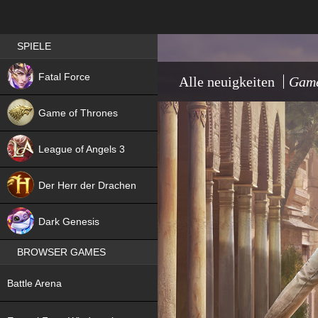
Best RPG games in Germany
SPIELE
NEW
Fatal Force
Alle neuigkeiten
Game
Game of Thrones
League of Angels 3
HIT
Der Herr der Drachen
NEW
Dark Genesis
BROWSER GAMES
NEW
Battle Arena
NEW