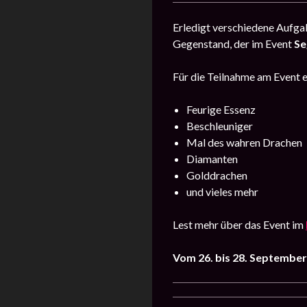
Erledigt verschiedene Aufga
Gegenstand, der im Event
Se
Für die Teilnahme am Event er
Feurige Essenz
Beschleuniger
Mal des wahren Drachen
Diamanten
Golddrachen
und vieles mehr
Lest mehr über das Event im
Vom 26. bis 28. Septembe