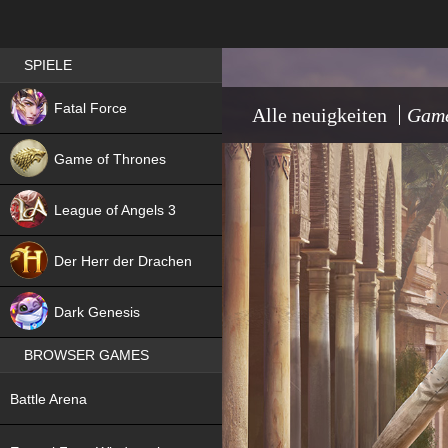
Best RPG games in Germany
SPIELE
NEW
Fatal Force
Alle neuigkeiten
Game
Game of Thrones
League of Angels 3
HIT
Der Herr der Drachen
NEW
Dark Genesis
BROWSER GAMES
NEW
Battle Arena
NEW