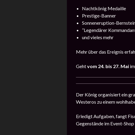
Nachtkönig Medaille
Prestige-Banner
Sonneneruption-Bernstei
”Legendärer Kommandan
und vieles mehr
Mehr über das Ereignis erfah
Geht
vom 24. bis 27. Mai
im
Der König organisiert ein gr
Westeros zu einem wohlhabe
Erledigt Aufgaben, fangt Fisc
Gegenstände im Event-Shop 