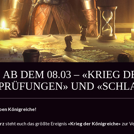
 AB DEM 08.03 – «KRIEG 
-PRÜFUNGEN» UND «SCHL
ben Königreiche!
ärz
steht euch das größte Ereignis
«Krieg der Königreiche»
zur V