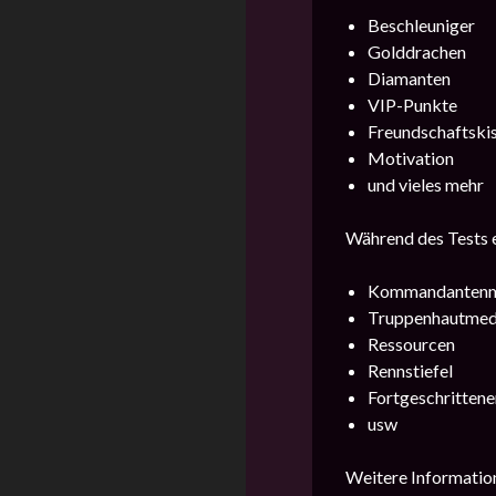
Beschleuniger
Golddrachen
Diamanten
VIP-Punkte
Freundschaftski
Motivation
und vieles mehr
Während des Tests e
Kommandantenm
Truppenhautmeda
Ressourcen
Rennstiefel
Fortgeschrittene
usw
Weitere Information