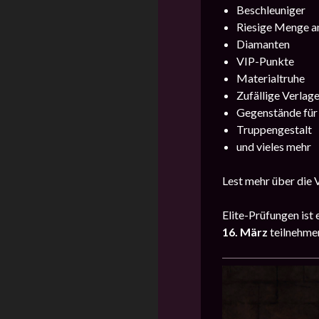
Beschleuniger
Riesige Menge a
Diamanten
VIP-Punkte
Materialtruhe
Zufällige Verlag
Gegenstände für
Truppengestalt
und vieles mehr
Lest mehr über die
Elite-Pr
üfungen
ist 
16. März
teilnehme