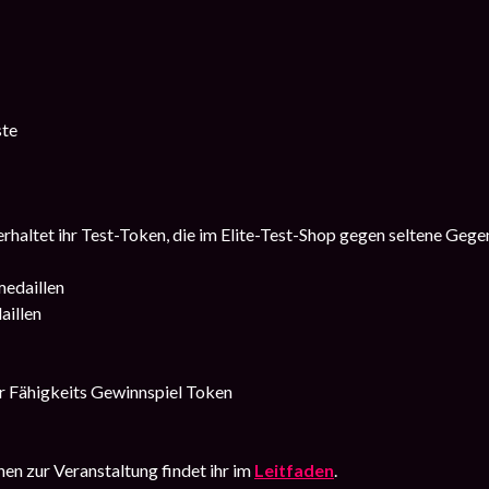
ste
rhaltet ihr Test-Token, die im Elite-Test-Shop gegen seltene Geg
edaillen
illen
r Fähigkeits Gewinnspiel Token
en zur Veranstaltung findet ihr im
Leitfaden
.