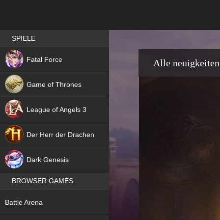
Best RPG games in Germany
SPIELE
NEW
Fatal Force
Alle neuigkeiten
Game of Thrones
League of Angels 3
HIT
Der Herr der Drachen
NEW
Dark Genesis
BROWSER GAMES
NEW
Battle Arena
NEW