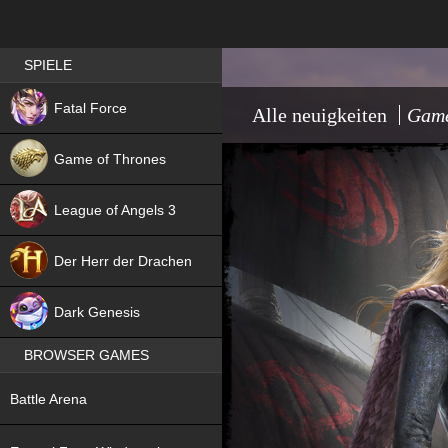
Best RPG games in Germany
SPIELE
NEW
Fatal Force
Alle neuigkeiten
Game
Game of Thrones
League of Angels 3
HIT
Der Herr der Drachen
NEW
Dark Genesis
BROWSER GAMES
NEW
Battle Arena
NEW