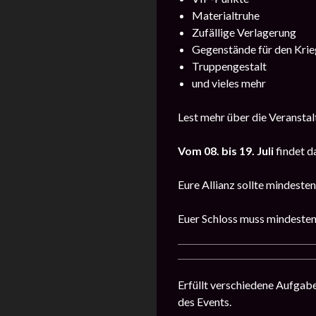
Materialtruhe
Zufällige Verlagerung
Gegenstände für den Krie
Truppengestalt
und vieles mehr
Lest mehr über die Veransta
Vom 08. bis 19. Juli
findet d
Eure Allianz sollte mindeste
Euer Schloss muss mindestens
Erfüllt verschiedene Aufgab
des Events.