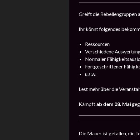
Greift die Rebellengruppen a
Ihr könnt folgendes bekomm
Ressourcen
Verschiedene Auswertun
Normaler Fähigkeitsausl
Fortgeschrittener Fähigk
u.s.w.
Lest mehr über die Veranstal
Kämpft
ab dem 08. Mai
geg
Die Mauer ist gefallen, die 