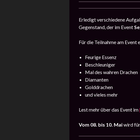
Erledigt verschiedene Aufga
Gegenstand, der im Event
Se
Für die Teilnahme am Event er
Feurige Essenz
Beschleuniger
Mal des wahren Drachen
Diamanten
Golddrachen
und vieles mehr
Lest mehr über das Event im
Vom 08. bis 10. Mai
wird fü