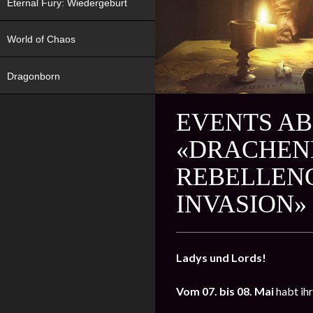
Eternal Fury: Wiedergeburt
World of Chaos
Dragonborn
EVENTS AB 
«DRACHENK
REBELLEN
INVASION»
Ladys und Lords!
Vom 07. bis 08. Mai
habt ih