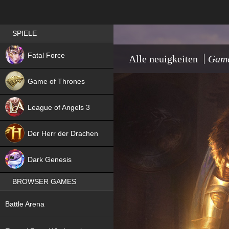
Best RPG games in Germany
SPIELE
NEW
Fatal Force
Alle neuigkeiten
Game
Game of Thrones
League of Angels 3
HIT
Der Herr der Drachen
NEW
Dark Genesis
BROWSER GAMES
NEW
Battle Arena
NEW