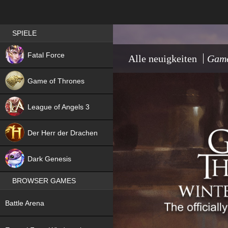
Best RPG games in Germany
SPIELE
NEW
Fatal Force
Alle neuigkeiten
Game
Game of Thrones
League of Angels 3
HIT
Der Herr der Drachen
NEW
Dark Genesis
BROWSER GAMES
NEW
Battle Arena
NEW