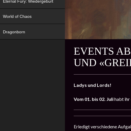
Eternal Fury: Wiedergeburt
World of Chaos
Dragonborn
EVENTS AB
UND «GREI
Ladys und Lords!
Vom 01. bis 02. Juli
habt ihr
Erledigt verschiedene Aufga