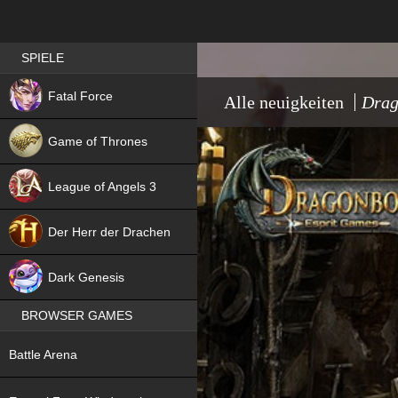
Best RPG games in Germany
SPIELE
NEW
Fatal Force
Alle neuigkeiten
Drag
Game of Thrones
League of Angels 3
HIT
Der Herr der Drachen
NEW
Dark Genesis
BROWSER GAMES
NEW
Battle Arena
NEW