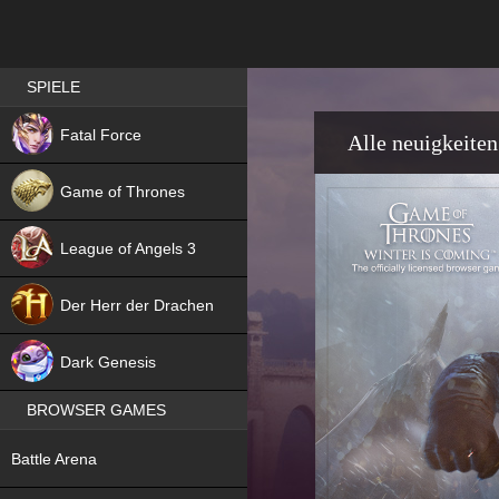
Best RPG games in Germany
SPIELE
NEW
Fatal Force
Alle neuigkeiten
Game of Thrones
League of Angels 3
HIT
Der Herr der Drachen
NEW
Dark Genesis
BROWSER GAMES
NEW
Battle Arena
NEW