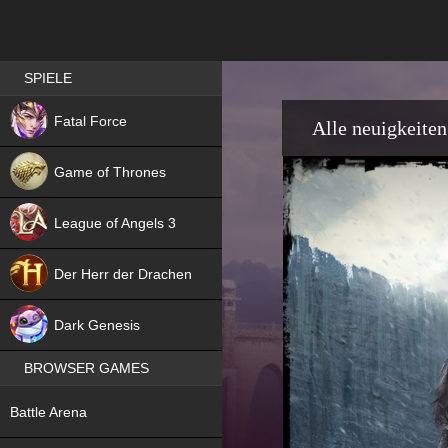
Best RPG games in Germany
SPIELE
NEW
Fatal Force
Alle neuigkeiten
Game of Thrones
League of Angels 3
HIT
Der Herr der Drachen
NEW
Dark Genesis
BROWSER GAMES
NEW
Battle Arena
NEW