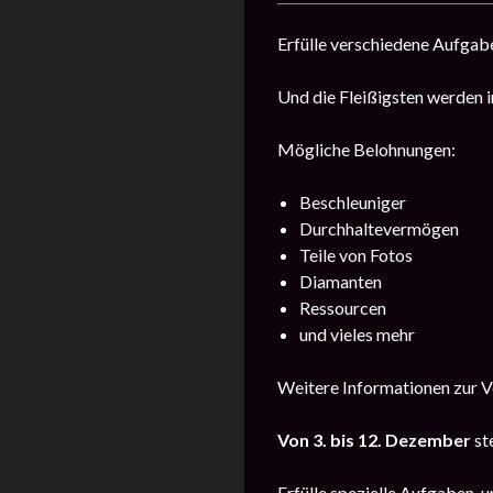
Erfülle verschiedene Aufga
Und die Fleißigsten werden 
Mögliche Belohnungen:
Beschleuniger
Durchhaltevermögen
Teile von Fotos
Diamanten
Ressourcen
und vieles mehr
Weitere Informationen zur V
Von 3. bis 12. Dezember
st
Erfülle spezielle Aufgaben, 