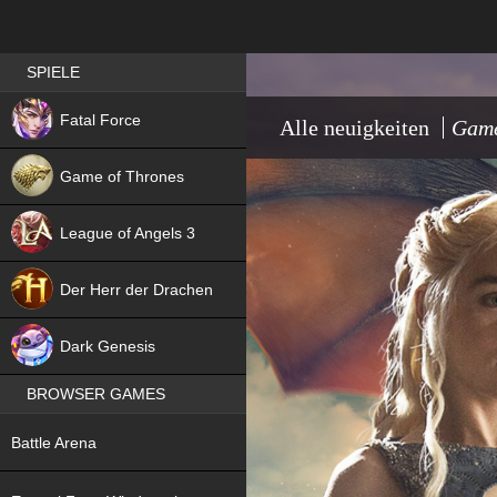
Best RPG games in Germany
SPIELE
NEW
Fatal Force
Alle neuigkeiten
Game
Game of Thrones
League of Angels 3
HIT
Der Herr der Drachen
NEW
Dark Genesis
BROWSER GAMES
NEW
Battle Arena
NEW