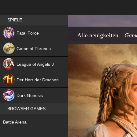
Best RPG games in Germany
SPIELE
NEW
Fatal Force
Alle neuigkeiten
Game
Game of Thrones
League of Angels 3
HIT
Der Herr der Drachen
NEW
Dark Genesis
BROWSER GAMES
NEW
Battle Arena
NEW