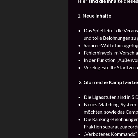
Hier sind die Inhalte dies
1.
Neue Inhalte
Das Spiel leitet die Vera
und tolle Belohnungen zu
Sararer-Waffe hinzugefüg
Fehlerhinweis im Vorschl
In der Funktion „Außenvo
Voreingestellte Stadtvert
2. Glorreiche Kampfverb
Die Ligasstufen sind in 5 D
Neues Matching-System. Lo
möchten, sowie das Camp,
Die Ranking-Belohnungen f
Fraktion separat zugeord
„Verbotenes Kommando“ z