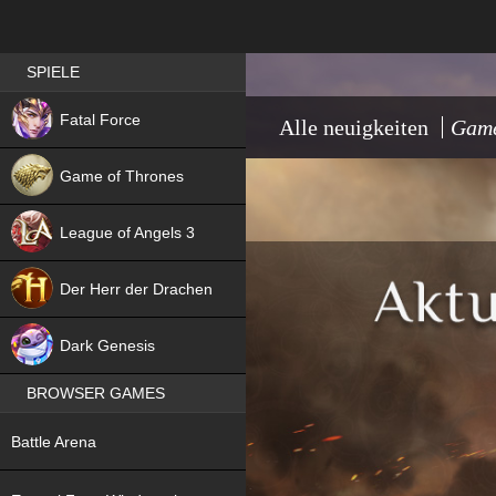
Best RPG games in Germany
SPIELE
NEW
Fatal Force
Alle neuigkeiten
Game
Game of Thrones
League of Angels 3
HIT
Der Herr der Drachen
NEW
Dark Genesis
BROWSER GAMES
NEW
Battle Arena
NEW