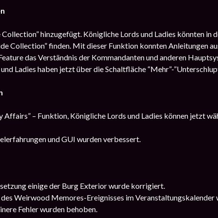
en
Collection” hinzugefügt. Königliche Lords und Ladies könnten in de
ide Collection” finden. Mit dieser Funktion konnten Anleitungen 
s Feature das Verständnis der Kommandanten und anderen Hauptsy
und Ladies haben jetzt über die Schaltfläche “Mehr”-”Unterschlupf
n
y Affairs” – Funktion, Königliche Lords und Ladies können jetzt wä
ielerfahrungen und GUI wurden verbessert.
tzung einige der Burg Exterior wurde korrigiert.
des Weirwood Memores-Ereignisses im Veranstaltungskalender 
einere Fehler wurden behoben.