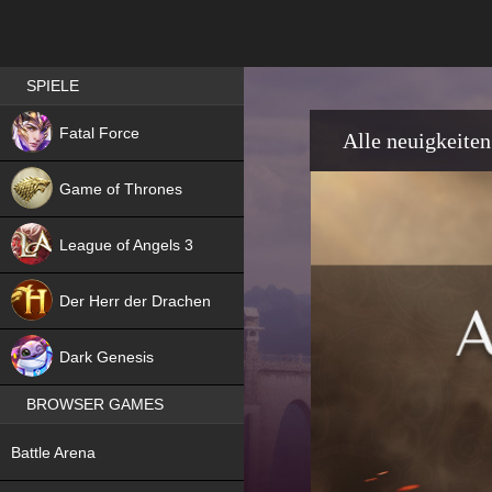
Best RPG games in Germany
SPIELE
NEW
Fatal Force
Alle neuigkeiten
Game of Thrones
League of Angels 3
HIT
Der Herr der Drachen
NEW
Dark Genesis
BROWSER GAMES
NEW
Battle Arena
NEW