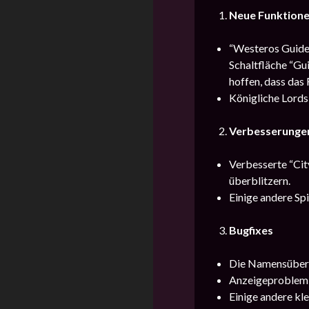
Neue Funktion
“Westeros Guide 
Schaltfläche “Gu
hoffen, dass da
Königliche Lords 
Verbesserunge
Verbesserte “Cit
überblitzern.
Einige andere Sp
Bugfixes
Die Namensüberse
Anzeigeproblem 
Einige andere kl