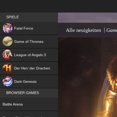
Best RPG games in Germany
SPIELE
NEW
Fatal Force
Alle neuigkeiten
Game
Game of Thrones
League of Angels 3
HIT
Der Herr der Drachen
NEW
Dark Genesis
BROWSER GAMES
NEW
Battle Arena
NEW