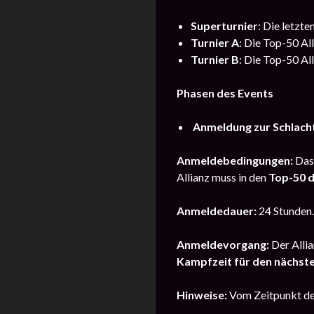
Superturnier
: Die letzte
Turnier A
: Die Top-50 Al
Turnier B
: Die Top-50 Al
Phasen des Events
Anmeldung zur Schlach
Anmeldebedingungen:
Das 
Allianz muss in den
Top-50 d
Anmeldedauer:
24 Stunden.
Anmeldevorgang:
Der Allia
Kampfzeit für den nächst
Hinweise:
Vom Zeitpunkt de