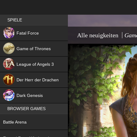
Best RPG games in Germany
SPIELE
NEW
Fatal Force
Alle neuigkeiten
Game
Game of Thrones
League of Angels 3
HIT
Der Herr der Drachen
NEW
Dark Genesis
BROWSER GAMES
NEW
Battle Arena
NEW