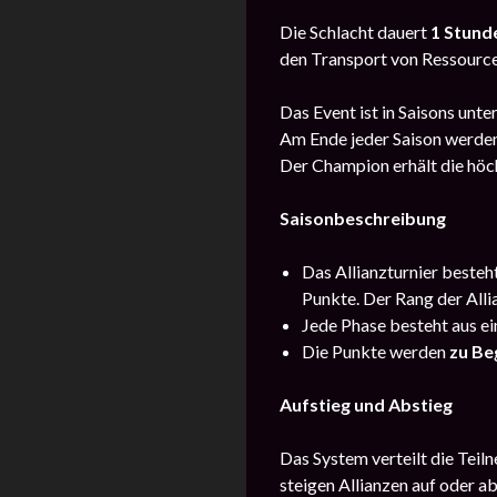
Die Schlacht dauert
1 Stund
den Transport von Ressource
Das Event ist in Saisons unter
Am Ende jeder Saison werden
Der Champion erhält die höc
Saisonbeschreibung
Das Allianzturnier besteh
Punkte. Der Rang der Alli
Jede Phase besteht aus e
Die Punkte werden
zu Be
Aufstieg und Abstieg
Das System verteilt die Teil
steigen Allianzen auf oder ab