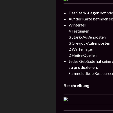
Das
Stark-Lager
befindet
Auf der Karte befinden si
Winterfell
4 Festungen
3 Stark-Außenposten
3 Greyjoy-Außenposten
2 Waffenlager
2 Heiße Quellen
Jedes Gebäude hat seine 
zu produzieren.
Sammelt diese Ressourcen 
Beschreibung