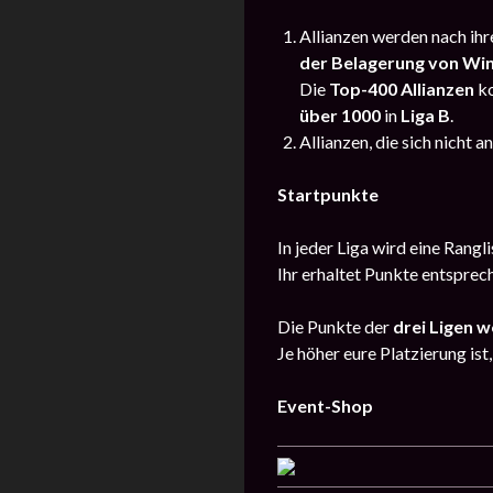
Allianzen werden nach ihr
der Belagerung von Win
Die
Top-400 Allianzen
ko
über 1000
in
Liga B
.
Allianzen, die sich nicht 
Startpunkte
In jeder Liga wird eine Rangl
Ihr erhaltet Punkte entspre
Die Punkte der
drei Ligen 
Je höher eure Platzierung ist
Event-Shop