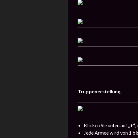
Truppenerstellung
Klicken Sie unten auf
„+“
,
Jede Armee wird von
1 b