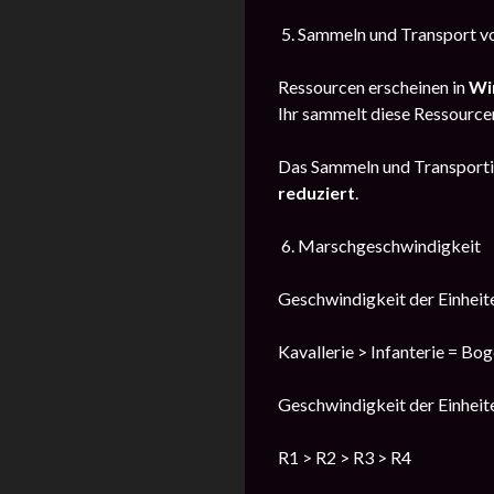
5. Sammeln und Transport v
Ressourcen erscheinen in
Wi
Ihr sammelt diese Ressource
Das Sammeln und Transportie
reduziert
.
6. Marschgeschwindigkeit
Geschwindigkeit der Einhei
Kavallerie > Infanterie = Bo
Geschwindigkeit der Einhei
R1 > R2 > R3 > R4