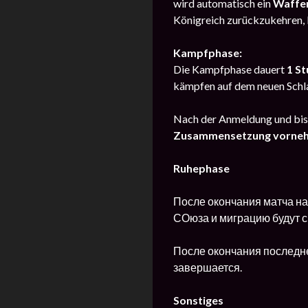
wird automatisch ein
Waffen
Königreich zurückzukehren,
Kampfphase:
Die Kampfphase dauert
1 S
kämpfen auf dem neuen Schl
Nach der Anmeldung und bis
Zusammensetzung vorne
Ruhephase
После окончания матча на
СОюза и миграцию будут с
После окончания последнег
завершается.
Sonstiges