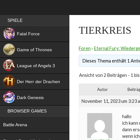
Best RPG games in Germany
SPIELE
TIERKREIS
NEW
Fatal Force
Foren
›
Eternal Fury: Wiederg
Game of Thrones
Dieses Thema enthält 1 Antwo
League of Angels 3
Ansicht von 2 Beiträgen - 1 bis
HIT
Der Herr der Drachen
Autor
Beiträ
NEW
Dark Genesis
November 11, 2023 um 3:23 
BROWSER GAMES
hallo
NEW
ich kann
Battle Arena
dann ers
wenn ich
NEW