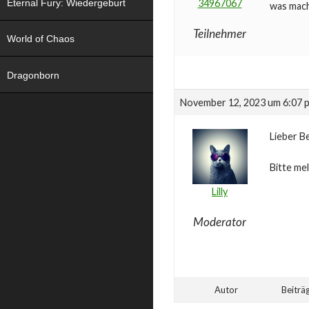
Eternal Fury: Wiedergeburt
34967067
was mach
Teilnehmer
World of Chaos
Dragonborn
November 12, 2023 um 6:07 
Lieber B
Bitte me
Lilly
Moderator
Autor
Beiträ