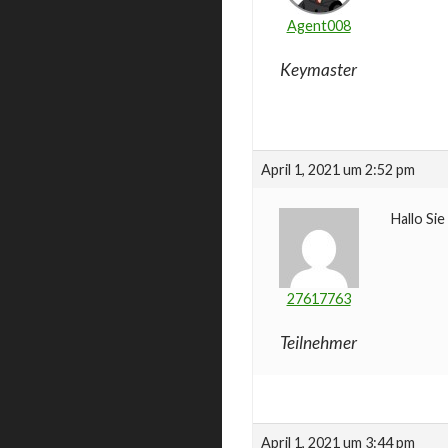
Agent008
Keymaster
April 1, 2021 um 2:52 pm
Hallo Si
27617763
Teilnehmer
April 1, 2021 um 3:44 pm