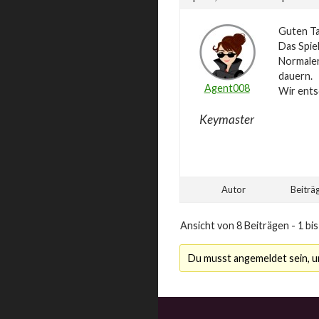
Guten Ta
Das Spiel
Normaler
dauern.
Agent008
Wir ents
Keymaster
Autor
Beiträ
Ansicht von 8 Beiträgen - 1 bis
Du musst angemeldet sein, 