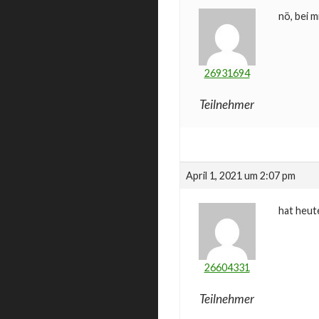
nö, bei m
26931694
Teilnehmer
April 1, 2021 um 2:07 pm
hat heut
26604331
Teilnehmer