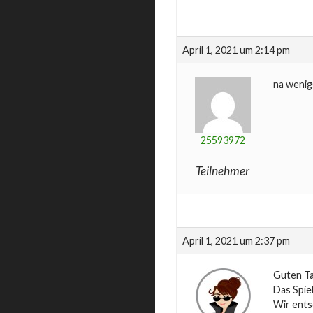
April 1, 2021 um 2:14 pm
na wenig
25593972
Teilnehmer
April 1, 2021 um 2:37 pm
Guten Ta
Das Spie
Wir ents