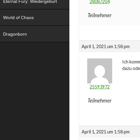
Eternal Fury: Wiedergeburt
28087204
Teilnehmer
World of Chaos
Dragonborn
April 1, 2021 um 1:58 pm
Ich komm
dazu ode
25593972
Teilnehmer
April 1, 2021 um 1:58 pm