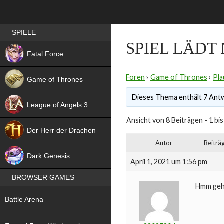
Best RPG games in Germany
SPIELE
SPIEL LÄDT
NEW
Fatal Force
Foren
›
Game of Thrones
›
Pla
Game of Thrones
Dieses Thema enthält 7 Antw
League of Angels 3
Ansicht von 8 Beiträgen - 1 bis
HIT
Der Herr der Drachen
Autor
Beiträ
NEW
Dark Genesis
April 1, 2021 um 1:56 pm
BROWSER GAMES
Hmm geht
NEW
Battle Arena
NEW