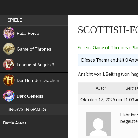
Best RPG games in Germany
SPIELE
SCOTTISH-F
NEW
Fatal Force
Foren
›
Game of Thrones
›
Pla
Game of Thrones
Dieses Thema enthält 0 Antw
League of Angels 3
Ansicht von 1 Beitrag (von ins
HIT
Der Herr der Drachen
Autor
Beiträ
NEW
Dark Genesis
Oktober 13, 2025 um 11:03 
BROWSER GAMES
Habt ihr
NEW
begeiste
Battle Arena
NEW