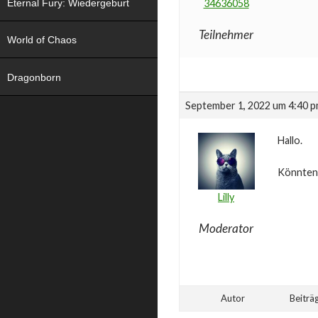
Eternal Fury: Wiedergeburt
34636058
Teilnehmer
World of Chaos
Dragonborn
September 1, 2022 um 4:40 
Hallo.
Könnten 
Lilly
Moderator
Autor
Beiträ