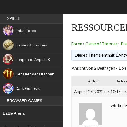
Best RPG games in Germany
SPIELE
RESSOURCE
NEW
Fatal Force
Foren
›
Game of Thrones
›
Pla
Game of Thrones
Dieses Thema enthält 1 Antwo
League of Angels 3
Ansicht von 2 Beiträgen - 1 bis
HIT
Der Herr der Drachen
Autor
Beiträ
NEW
Dark Genesis
August 24, 2022 um 10:15 am
BROWSER GAMES
wie find
NEW
Battle Arena
NEW