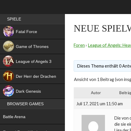
Best RPG games in Germany
SPIELE
NEUE SPIEL
NEW
Fatal Force
Foren
›
League of Angels: Heav
Game of Thrones
League of Angels 3
Dieses Thema enthält 0 Antw
HIT
Der Herr der Drachen
Ansicht von 1 Beitrag (von ins
NEW
Dark Genesis
Autor
Beiträ
Juli 17, 2021 um 11:50 am
BROWSER GAMES
NEW
Battle Arena
Die von 
die sie e
NEW
Liga der 