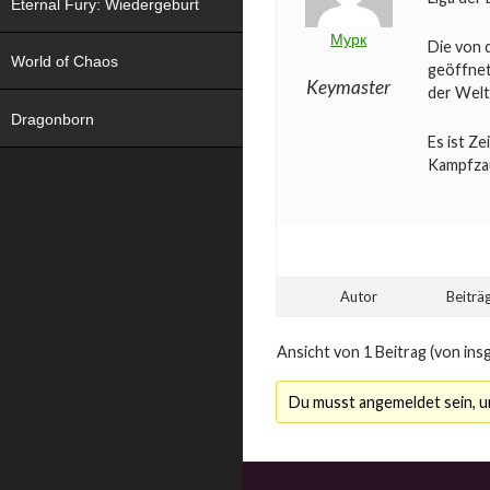
Eternal Fury: Wiedergeburt
Мурк
Die von 
World of Chaos
geöffnet
Keymaster
der Welt
Dragonborn
Es ist Z
Kampfzau
Autor
Beiträ
Ansicht von 1 Beitrag (von ins
Du musst angemeldet sein, 