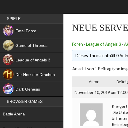
Best RPG games in Germany
SPIELE
NEUE SERVE
NEW
Fatal Force
Foren
›
League of Angels 3
›
Ak
Game of Thrones
Dieses Thema enthält 0 Antw
League of Angels 3
Ansicht von 1 Beitrag (von ins
HIT
Der Herr der Drachen
Autor
Beiträ
NEW
Dark Genesis
November 10, 2019 um 12:00
BROWSER GAMES
Krieger!
NEW
Die Unte
Battle Arena
öffneten
Reise be
NEW