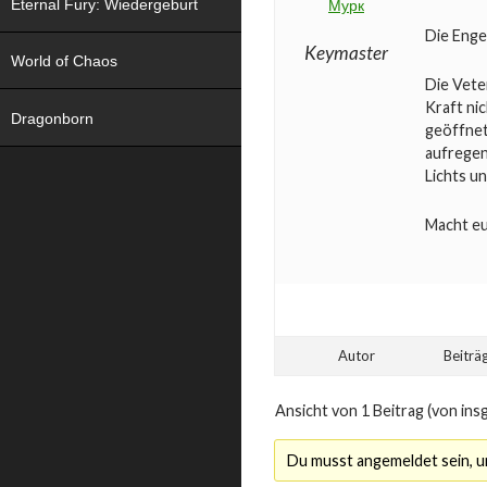
Eternal Fury: Wiedergeburt
Мурк
Die Enge
Keymaster
World of Chaos
Die Vete
Kraft ni
Dragonborn
geöffnet
aufregen
Lichts u
Macht eu
Autor
Beiträ
Ansicht von 1 Beitrag (von ins
Du musst angemeldet sein, 