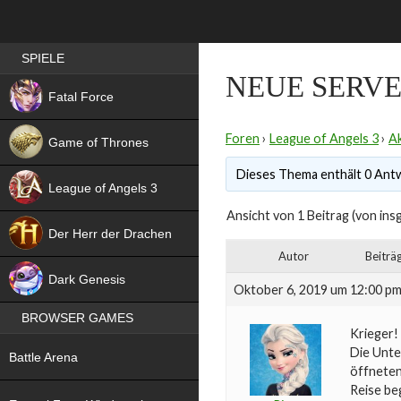
Best RPG games in Germany
SPIELE
NEUE SERVE
NEW
Fatal Force
Foren
›
League of Angels 3
›
Ak
Game of Thrones
Dieses Thema enthält 0 Antw
League of Angels 3
Ansicht von 1 Beitrag (von ins
HIT
Der Herr der Drachen
Autor
Beiträ
NEW
Dark Genesis
Oktober 6, 2019 um 12:00 p
BROWSER GAMES
Krieger!
NEW
Die Unte
Battle Arena
öffneten
Reise be
NEW