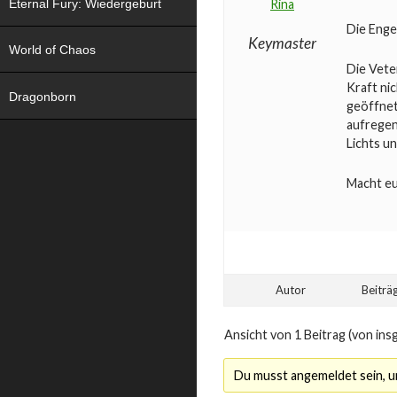
Eternal Fury: Wiedergeburt
Rina
Die Enge
Keymaster
World of Chaos
Die Vete
Kraft ni
Dragonborn
geöffnet
aufregen
Lichts u
Macht eu
Autor
Beiträ
Ansicht von 1 Beitrag (von ins
Du musst angemeldet sein, 