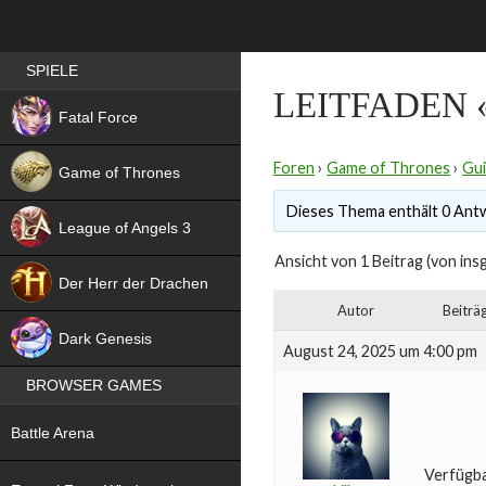
Best RPG games in Germany
SPIELE
LEITFADEN
NEW
Fatal Force
Foren
›
Game of Thrones
›
Gui
Game of Thrones
Dieses Thema enthält 0 Antw
League of Angels 3
Ansicht von 1 Beitrag (von ins
HIT
Der Herr der Drachen
Autor
Beiträ
NEW
Dark Genesis
August 24, 2025 um 4:00 pm
BROWSER GAMES
NEW
Battle Arena
NEW
Verfügba