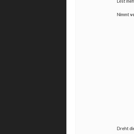
Lest meh
Nimmt
v
Dreht di