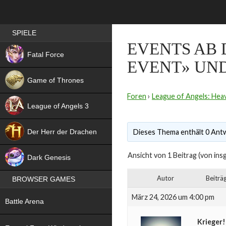
Best RPG games in Germany
SPIELE
EVENTS AB D
NEW
Fatal Force
EVENT» UND
Game of Thrones
Foren
›
League of Angels: Heav
League of Angels 3
HIT
Der Herr der Drachen
Dieses Thema enthält 0 Antw
NEW
Ansicht von 1 Beitrag (von ins
Dark Genesis
Autor
Beiträ
BROWSER GAMES
NEW
März 24, 2026 um 4:00 pm
Battle Arena
NEW
Krieger!