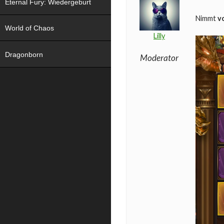
Eternal Fury: Wiedergeburt
Nimmt
v
World of Chaos
Lilly
Dragonborn
Moderator