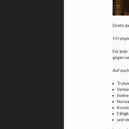
Dreht da
1 Freispi
Für jede
gegen se
Auf euch
Truhen
Verbe
Steine
Norma
Kondo
Fähigk
und vi