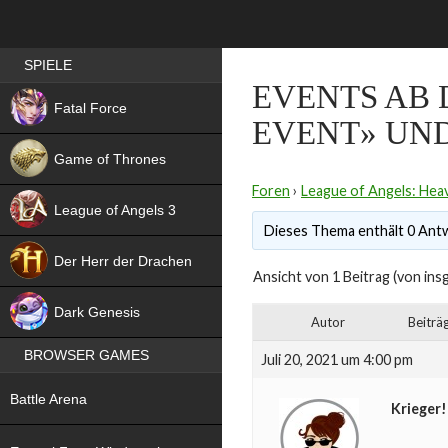
Best RPG games in Germany
SPIELE
EVENTS AB D
NEW
Fatal Force
EVENT» UN
Game of Thrones
Foren
›
League of Angels: Heav
League of Angels 3
Dieses Thema enthält 0 Antw
HIT
Der Herr der Drachen
Ansicht von 1 Beitrag (von ins
NEW
Dark Genesis
Autor
Beiträ
BROWSER GAMES
Juli 20, 2021 um 4:00 pm
NEW
Battle Arena
Krieger!
NEW