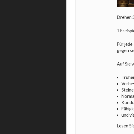
Drehen S
1 Freispi
Für jede
gegen se
Auf Sie 
Truhen
Verbe
Steine
Norma
Kondo
Fähigk
und vi
Lesen Si