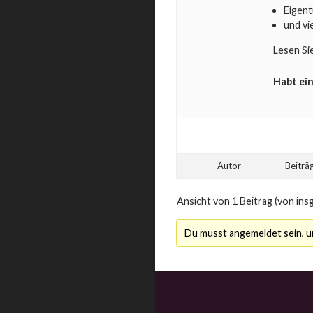
Eigen
und vi
Lesen Si
Habt ein
Autor
Beiträ
Ansicht von 1 Beitrag (von ins
Du musst angemeldet sein, 