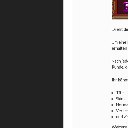
Dreht di
Um eine 
erhalten
Nach jed
Runde, d
Ihr könn
Titel
Skins
Norma
Versc
und vi
Weitere 