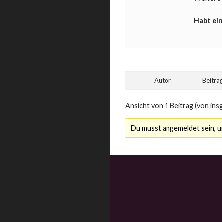
Habt ein
Autor
Beiträ
Ansicht von 1 Beitrag (von ins
Du musst angemeldet sein, 