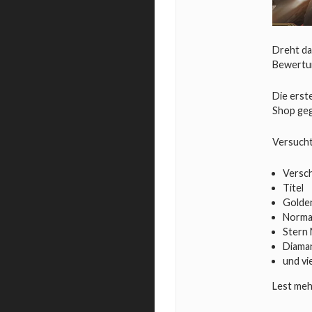
Dreht da
Bewertun
Die erst
Shop geg
Versucht
Versch
Titel
Golde
Norma
Stern 
Diama
und vi
Lest meh