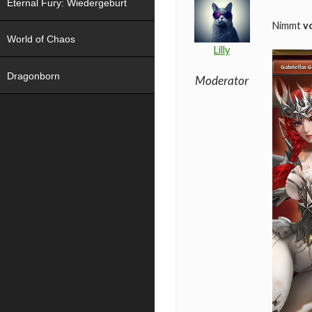
Eternal Fury: Wiedergeburt
Nimmt
v
World of Chaos
Lilly
Dragonborn
Moderator