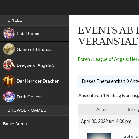
Best RPG games in Germany
SPIELE
EVENTS AB 
NEW
Fatal Force
VERANSTALT
Game of Thrones
Foren
›
League of Angels: Heav
League of Angels 3
HIT
Der Herr der Drachen
Dieses Thema enthält 0 Antw
NEW
Ansicht von 1 Beitrag (von ins
Dark Genesis
Autor
Beiträ
BROWSER GAMES
NEW
April 30, 2022 um 4:00 pm
Battle Arena
NEW
Tapfere 