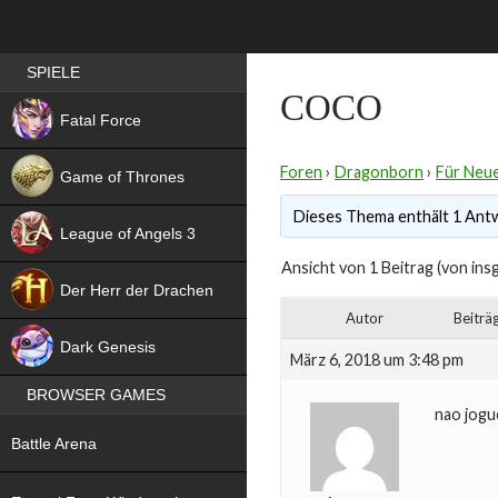
Best RPG games in Germany
SPIELE
COCO
NEW
Fatal Force
Foren
›
Dragonborn
›
Für Neue
Game of Thrones
Dieses Thema enthält 1 Antwo
League of Angels 3
Ansicht von 1 Beitrag (von ins
HIT
Der Herr der Drachen
Autor
Beiträ
NEW
Dark Genesis
März 6, 2018 um 3:48 pm
BROWSER GAMES
nao jogu
NEW
Battle Arena
NEW