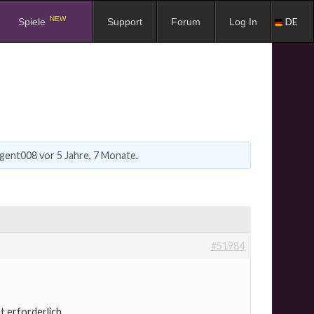
NEW
DE
Spiele
Support
Forum
Log In
gent008
vor 5 Jahre, 7 Monate
.
#51984
t erforderlich.