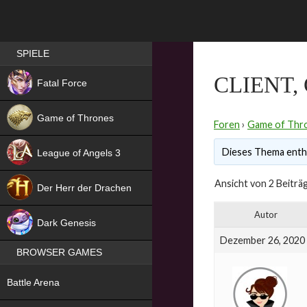
Best RPG games in Germany
SPIELE
NEW
CLIENT,
Fatal Force
Game of Thrones
Foren
›
Game of Thr
Dieses Thema enthä
League of Angels 3
HIT
Ansicht von 2 Beiträg
Der Herr der Drachen
NEW
Autor
Dark Genesis
Dezember 26, 2020
BROWSER GAMES
NEW
Battle Arena
NEW