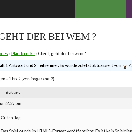
.
 GEHT DER BEI WEM ?
ones
›
Plauderecke
›
Client, geht der bei wem ?
lt 1 Antwort und 2 Teilnehmer. Es wurde zuletzt aktualisiert von
A
en - 1 bis 2 (von insgesamt 2)
Beiträge
 um 2:39 pm
Guten Tag.
Das Spiel wurde im HTML5-Format veröffentlicht. Es ist kein Spielclien