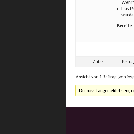
Wehrh
Das Pr
wurde
Bereitet
Autor
Beiträ
Ansicht von 1 Beitrag (von ins
Du musst angemeldet sein, 