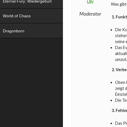
Eternal Fury: Wiedergeburt
Lilly
Was gibt
Moderator
World of Chaos
1. Funkt
Die K
Dragonborn
stehen
seine 
Das Ev
aktual
umzut
2. Verb
Oben l
zeigt 
Einste
Die Te
3. Fehl
Das Pr