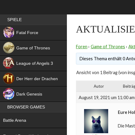
Best RPG games in Germany
SPIELE
AKTUALISIE
NEW
Fatal Force
Foren
›
Game of Thrones
›
Akt
Game of Thrones
Dieses Thema enthält 0 Antw
League of Angels 3
Ansicht von 1 Beitrag (von ins
HIT
Der Herr der Drachen
Autor
Beiträ
NEW
Dark Genesis
August 19, 2021 um 11:00 am
BROWSER GAMES
Eure Ho
NEW
Battle Arena
Die Mast
NEW