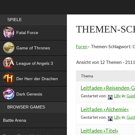
Best RPG games in Germany
SPIELE
THEMEN-SC
NEW
Fatal Force
Foren
›
Themen-Schlagwort: 
Game of Thrones
Ansicht von 12 Themen - 211 b
League of Angels 3
HIT
Thema
Der Herr der Drachen
Leitfaden «Reisenden-G
NEW
Dark Genesis
Gestartet von:
Lilly
in:
Guid
BROWSER GAMES
Leitfaden «Alchemie»
NEW
Gestartet von:
Lilly
in:
Guid
Battle Arena
Leitfaden «Titel»
NEW