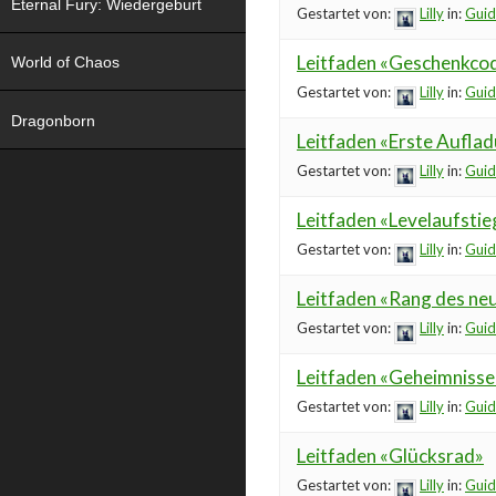
Eternal Fury: Wiedergeburt
Gestartet von:
Lilly
in:
Guid
Leitfaden «Geschenkco
World of Chaos
Gestartet von:
Lilly
in:
Guid
Dragonborn
Leitfaden «Erste Aufla
Gestartet von:
Lilly
in:
Guid
Leitfaden «Levelaufsti
Gestartet von:
Lilly
in:
Guid
Leitfaden «Rang des ne
Gestartet von:
Lilly
in:
Guid
Leitfaden «Geheimnisse 
Gestartet von:
Lilly
in:
Guid
Leitfaden «Glücksrad»
Gestartet von:
Lilly
in:
Guid