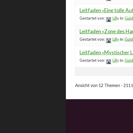
Leitfaden «Eine tolle Au
Gestartet von:
Lilly
in:
Guid
Leitfaden «Zone des Ha
Gestartet von:
Lilly
in:
Guid
Leitfaden «Mystischer 
Gestartet von:
Lilly
in:
Guid
Ansicht von 12 Themen - 211 b