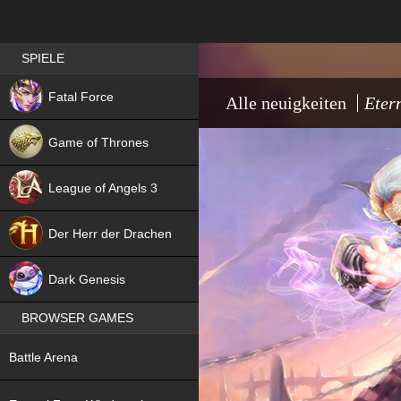
Best RPG games in Germany
SPIELE
NEW
Fatal Force
Alle neuigkeiten
Eter
Game of Thrones
League of Angels 3
HIT
Der Herr der Drachen
NEW
Dark Genesis
BROWSER GAMES
NEW
Battle Arena
NEW