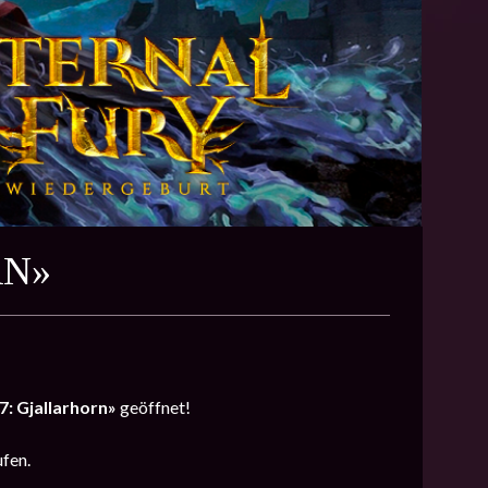
RN»
7: Gjallarhorn»
geöffnet!
ufen.