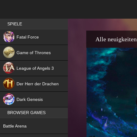
Best RPG games in Germany
SPIELE
NEW
Fatal Force
Alle neuigkeiten
Game of Thrones
League of Angels 3
HIT
Der Herr der Drachen
NEW
Dark Genesis
BROWSER GAMES
NEW
Battle Arena
NEW