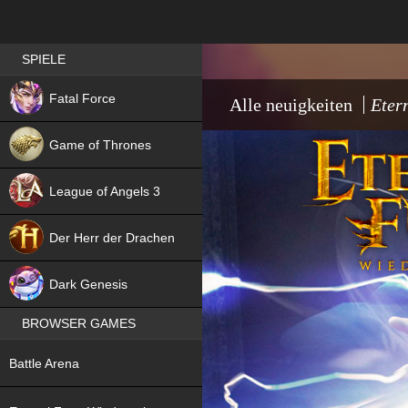
Best RPG games in Germany
SPIELE
NEW
Fatal Force
Alle neuigkeiten
Eter
Game of Thrones
League of Angels 3
HIT
Der Herr der Drachen
NEW
Dark Genesis
BROWSER GAMES
NEW
Battle Arena
NEW