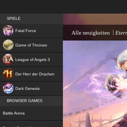
Best RPG games in Germany
SPIELE
NEW
Fatal Force
Alle neuigkeiten
Eter
Game of Thrones
League of Angels 3
HIT
Der Herr der Drachen
NEW
Dark Genesis
BROWSER GAMES
NEW
Battle Arena
NEW