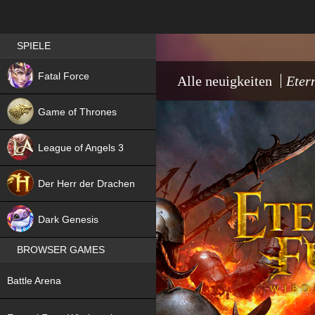
Best RPG games in Germany
SPIELE
NEW
Fatal Force
Alle neuigkeiten
Eter
Game of Thrones
League of Angels 3
HIT
Der Herr der Drachen
NEW
Dark Genesis
BROWSER GAMES
NEW
Battle Arena
NEW