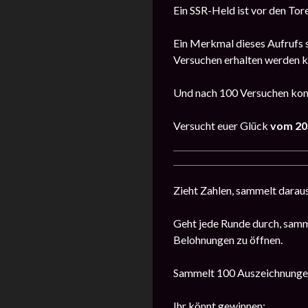
Ein SSR-Held ist vor den To
Ein Merkmal dieses Aufrufs s
Versuchen erhalten werden 
Und nach 100 Versuchen komm
Versucht euer Glück
vom 20.
Zieht Zahlen, sammelt daraus
Geht jede Runde durch, samm
Belohnungen zu öffnen.
Sammelt 100 Auszeichnungen
Ihr könnt gewinnen: