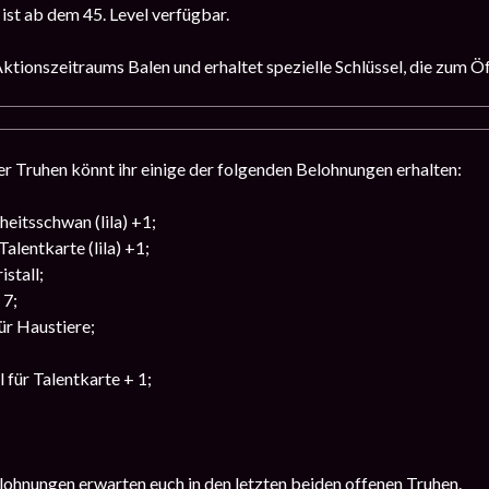
ist ab dem 45. Level verfügbar.
tionszeitraums Balen und erhaltet spezielle Schlüssel, die zum Öf
r Truhen könnt ihr einige der folgenden Belohnungen erhalten:
eitsschwan (lila) +1;
alentkarte (lila) +1;
stall;
 7;
ür Haustiere;
 für Talentkarte + 1;
lohnungen erwarten euch in den letzten beiden offenen Truhen.