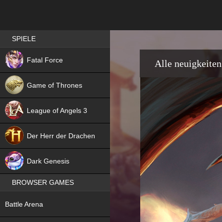
Best RPG games in Germany
SPIELE
NEW
Fatal Force
Alle neuigkeiten
Game of Thrones
League of Angels 3
HIT
Der Herr der Drachen
NEW
Dark Genesis
BROWSER GAMES
NEW
Battle Arena
NEW