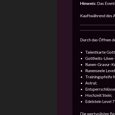
Hinweis:
Das Event 
Kauftwährend des Ak
Durch das Öffnen de
Talentkarte Gotth
Gottheits-Löwe-T
Runen-Gravur-Kri
Runenseele Level
Trainingspfeife f
Astral;
Entsperrschlüssel
Hochzeit Stein;
Edelstein Level 7
Die wertvollsten Be