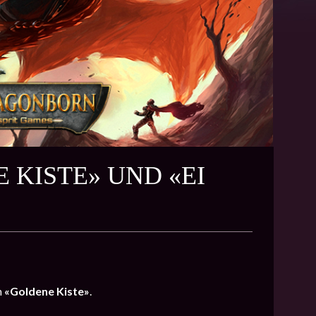
 KISTE» UND «EI
n
«
Goldene Kiste
»
.