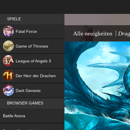
Best RPG games in Germany
SPIELE
NEW
Fatal Force
Alle neuigkeiten
Drag
Game of Thrones
League of Angels 3
HIT
Der Herr der Drachen
NEW
Dark Genesis
BROWSER GAMES
NEW
Battle Arena
NEW