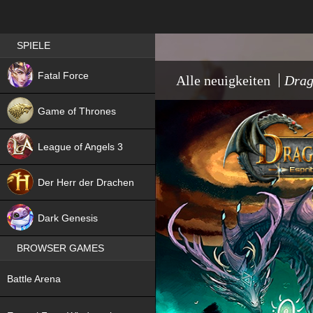
Best RPG games in Germany
SPIELE
NEW
Fatal Force
Alle neuigkeiten
Drag
Game of Thrones
League of Angels 3
HIT
Der Herr der Drachen
NEW
Dark Genesis
BROWSER GAMES
NEW
Battle Arena
NEW