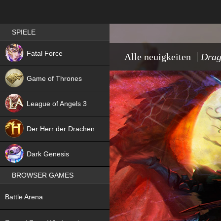
Best RPG games in Germany
SPIELE
NEW
Fatal Force
Alle neuigkeiten
Drag
Game of Thrones
League of Angels 3
HIT
Der Herr der Drachen
NEW
Dark Genesis
BROWSER GAMES
NEW
Battle Arena
NEW