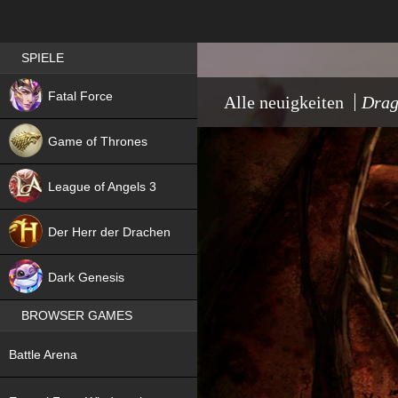
Best RPG games in Germany
SPIELE
NEW
Fatal Force
Alle neuigkeiten
Drag
Game of Thrones
League of Angels 3
HIT
Der Herr der Drachen
NEW
Dark Genesis
BROWSER GAMES
NEW
Battle Arena
NEW