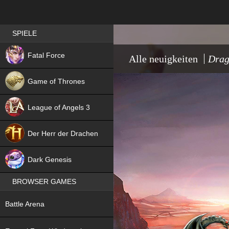
Best RPG games in Germany
SPIELE
NEW
Fatal Force
Alle neuigkeiten
Drag
Game of Thrones
League of Angels 3
HIT
Der Herr der Drachen
NEW
Dark Genesis
BROWSER GAMES
NEW
Battle Arena
NEW