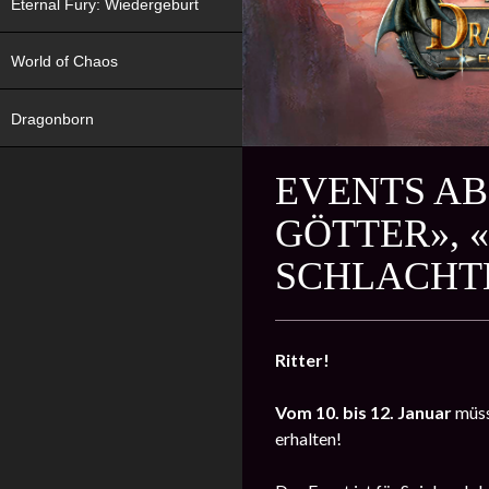
Eternal Fury: Wiedergeburt
World of Chaos
Dragonborn
EVENTS AB 
GÖTTER», 
CHLACHTE
Ritter!
Vom 10. bis 12. Januar
müss
erhalten!