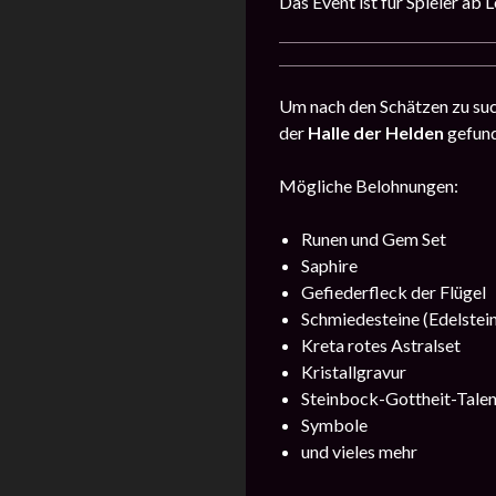
Das Event ist für Spieler ab 
Um nach den Schätzen zu suc
der
Halle der Helden
gefund
Mögliche Belohnungen:
Runen und Gem Set
Saphire
Gefiederfleck der Flügel
Schmiedesteine ​​(Edelstei
Kreta rotes Astralset
Kristallgravur
Steinbock-Gottheit-Talen
Symbole
und vieles mehr