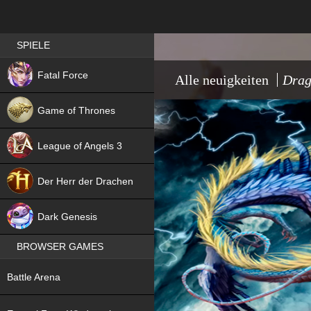
Best RPG games in Germany
SPIELE
NEW
Fatal Force
Alle neuigkeiten
Drag
Game of Thrones
League of Angels 3
HIT
Der Herr der Drachen
NEW
Dark Genesis
BROWSER GAMES
NEW
Battle Arena
NEW