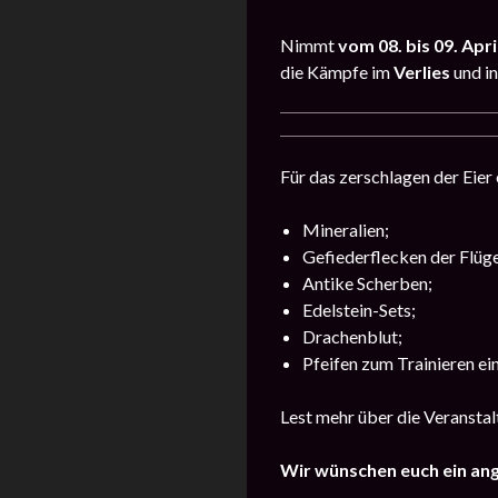
Nimmt
vom 08. bis 09. Apri
die Kämpfe im
Verlies
und i
Für das zerschlagen der Eier 
Mineralien;
Gefiederflecken der Flüge
Antike Scherben;
Edelstein-Sets;
Drachenblut;
Pfeifen zum Trainieren ei
Lest mehr über die Veransta
Wir wünschen euch ein an