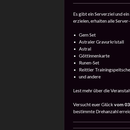
Es gibt ein Serverziel und e
erzielen, erhalten alle Serve
Gem Set
Astraler Gravurkristall
Astral
Göttinnenkarte
Runen-Set
Reittier Trainingspeitsch
und andere
Lest mehr über die Veransta
Versucht euer Glück
vom 03.
bestimmte Drehanzahl erreic