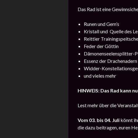
Das Rad ist eine Gewinnsiche
Runen und Gem’s
Kristall und Quelle des L
Reittier Trainingspeitsch
Feder der Göttin
Dämonenseelensplitter-P
Essenz der Drachenader
Widder-Konstellationsge
und vieles mehr
HINWEIS: Das Rad kann nu
Lest mehr über die Veransta
Vom
03. bis 04. Juli
könnt ih
die dazu beitragen, euren H