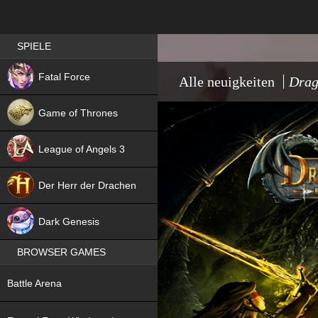
Best RPG games in Germany
SPIELE
NEW
Fatal Force
Alle neuigkeiten
Drag
Game of Thrones
League of Angels 3
HIT
Der Herr der Drachen
NEW
Dark Genesis
BROWSER GAMES
NEW
Battle Arena
NEW