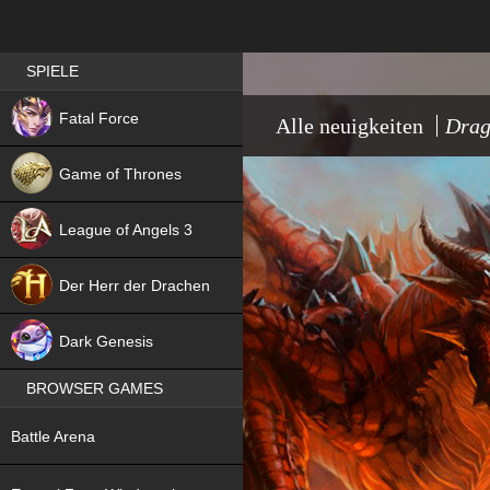
Best RPG games in Germany
SPIELE
NEW
Fatal Force
Alle neuigkeiten
Drag
Game of Thrones
League of Angels 3
HIT
Der Herr der Drachen
NEW
Dark Genesis
BROWSER GAMES
NEW
Battle Arena
NEW