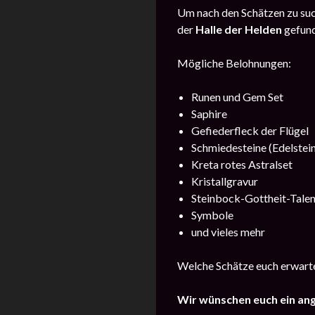
Um nach den Schätzen zu suc
der
Halle der Helden
gefund
Mögliche Belohnungen:
Runen und Gem Set
Saphire
Gefiederfleck der Flügel
Schmiedesteine ​​(Edelstei
Kreta rotes Astralset
Kristallgravur
Steinbock-Gottheit-Talen
Symbole
und vieles mehr
Welche Schätze euch erwarten
Wir wünschen euch ein an