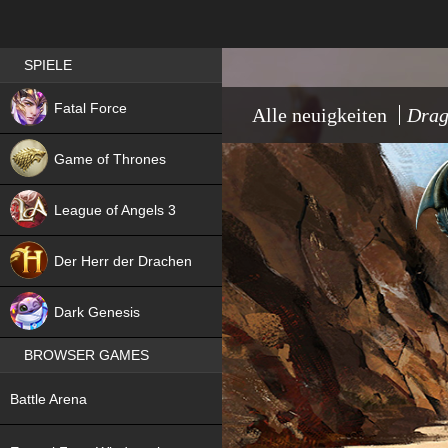
Best RPG games in Germany
SPIELE
NEW
Fatal Force
Alle neuigkeiten
Drag
Game of Thrones
League of Angels 3
HIT
Der Herr der Drachen
NEW
Dark Genesis
BROWSER GAMES
NEW
Battle Arena
NEW